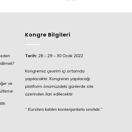
Kongre Bilgileri
meden
Tarih:
28 – 29 – 30 Ocak 2022
dilmeli?
Kongremiz çevirim içi ortamda
yapılacaktır. Kongrenin yapılacağı
iğer ve
platform önümüzdeki günlerde site
lütleme
üzerinden ilan edilecektir.
lth
‘’
Kurslara katılım kontenjanlarla sınırlıdır.’’