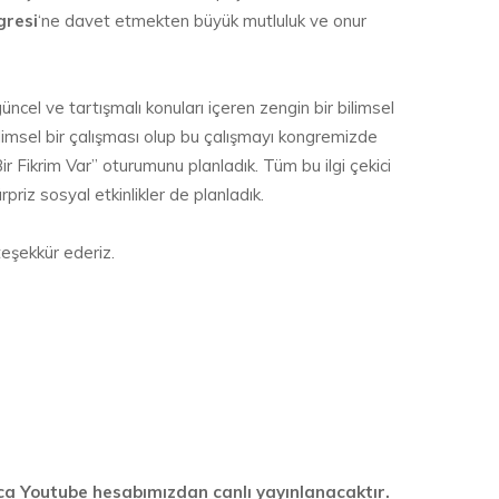
gresi
‘ne davet etmekten büyük mutluluk ve onur
üncel ve tartışmalı konuları içeren zengin bir bilimsel
limsel bir çalışması olup bu çalışmayı kongremizde
 Fikrim Var” oturumunu planladık. Tüm bu ilgi çekici
riz sosyal etkinlikler de planladık.
teşekkür ederiz.
ca Youtube hesabımızdan canlı yayınlanacaktır.