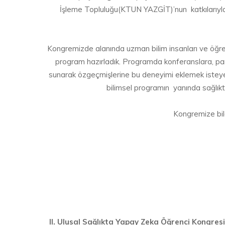
İşleme Topluluğu(KTUN YAZGİT)’nun katkılarıyl
Kongremizde alanında uzman bilim insanları ve öğrenci 
program hazırladık. Programda konferanslara, pane
sunarak özgeçmişlerine bu deneyimi eklemek isteyen 
bilimsel programın yanında sağlıkta
Kongremize bilg
II. Ulusal Sağlıkta Yapay Zeka Öğrenci Kongres