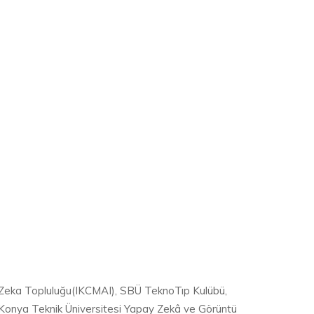
Zeka Topluluğu(IKCMAI), SBÜ TeknoTıp Kulübü,
onya Teknik Üniversitesi Yapay Zekâ ve Görüntü