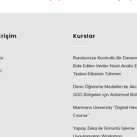
Erişim
Kurslar
fa
Randomize Kontrollü Bir Dene
Elde Edilen Veriler Nasıl Analiz E
m
Tedavi Etkisinin Tahmini
Derin Öğrenme Modelleri ile Akc
GGO Bölgeleri için Anlamsal Bö
Marmara University “Digital Hea
Course”
Yapay Zeka ile Görüntü İşleme
Uygulamaları Workshop