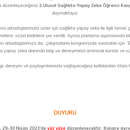
a düzenleyeceğimiz
2.Ulusal Sağlıkta Yapay Zeka Öğrenci Kon
duymaktayız.
arkadaşlarımızla sizler için sağlıkta yapay zeka ile ilgili temel, g
llere, sözel bildirilere yer verdik. Ayrıca planlama aşamasında bi
arkadaşlarımıza da, çalışmalarını kongremizde sunmaları için “Bir
 yapay zeka alanında bilgi ve deneyiminizi artıracak kurslar ve sürp
i, deneyim ve paylaşımlarınızla sağlayacağınız katkılardan ötürü 
DUYURU
i, 29-30 Nisan 2023’de
yüz yüze
düzenlenecektir. Kongre ayrı