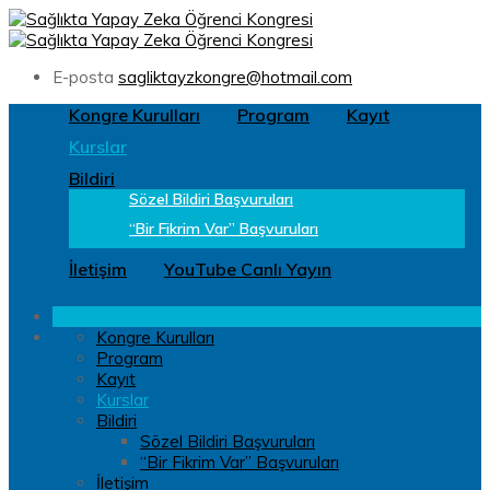
E-posta
sagliktayzkongre@hotmail.com
Kongre Kurulları
Program
Kayıt
Kurslar
Bildiri
Sözel Bildiri Başvuruları
“Bir Fikrim Var” Başvuruları
İletişim
YouTube Canlı Yayın
Kongre Kurulları
Program
Kayıt
Kurslar
Bildiri
Sözel Bildiri Başvuruları
“Bir Fikrim Var” Başvuruları
İletişim